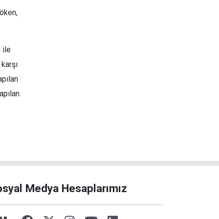
köken,
 ile
 karşı
apılan
apılan
osyal Medya Hesaplarımız