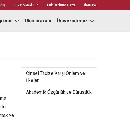
ğış
360° Sanal Tur
Etik Bildirim Hattı
İletişim
ğrenci
Uluslararası
Üniversitemiz
Cinsel Tacize Karşı Önlem ve
s
İlkeler
Akademik Özgürlük ve Dürüstlük
şma
rlü
apmak ve