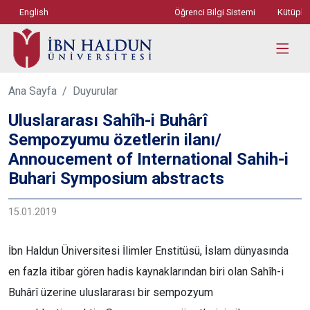
English
Öğrenci Bilgi Sistemi
Kütüph
Ana Sayfa
Duyurular
Uluslararası Sahîh-i Buhârî
Sempozyumu özetlerin ilanı/
Annoucement of International Sahih-i
Buhari Symposium abstracts
15.01.2019
İbn Haldun Üniversitesi İlimler Enstitüsü, İslam dünyasında
en fazla itibar gören hadis kaynaklarından biri olan Sahîh-i
Buhârî üzerine uluslararası bir sempozyum