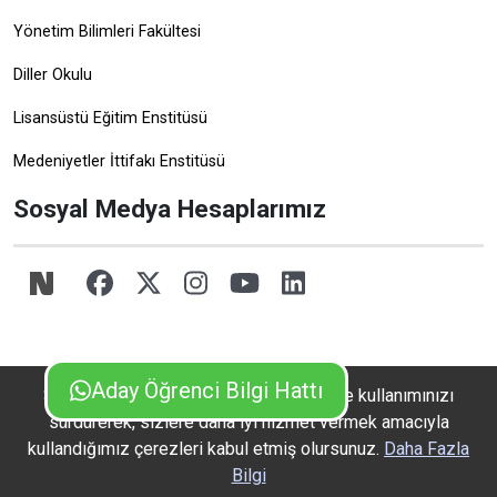
Yönetim Bilimleri Fakültesi
Diller Okulu
Lisansüstü Eğitim Enstitüsü
Medeniyetler İttifakı Enstitüsü
Sosyal Medya Hesaplarımız
Aday Öğrenci Bilgi Hattı
Sitemizde çerezler kullanılmaktadır. Site kullanımınızı
sürdürerek, sizlere daha iyi hizmet vermek amacıyla
kullandığımız çerezleri kabul etmiş olursunuz.
Daha Fazla
Bilgi